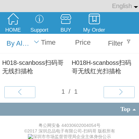
English
English
中文
HOME
Support
BUY
My Order
繁体
Time
Price
By Alphabet
Filter
H018-scanboss扫码哥
H018H-scanboss扫码
无线扫描枪
哥无线红光扫描枪
Top
粤公网安备 44030602004054号
©
2017 深圳总品电子有限公司-扫码哥 版权所有