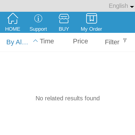
English
English
中文
HOME
Support
BUY
My Order
繁体
Time
Price
By Alphabet
Filter
No related results found