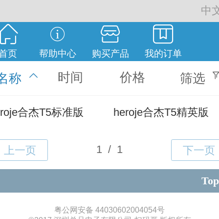
中
中
Englis
首页
帮助中心
购买产品
我的订单
繁
时间
价格
名称
筛选
eroje合杰T5标准版
heroje合杰T5精英版
Top
粤公网安备 44030602004054号